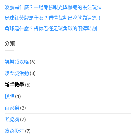
波膽是什麼？一場考驗眼光與膽識的投注玩法
足球紅黃牌是什麼？看懂裁判出牌就靠這篇！
角球是什麼？帶你看懂足球角球的關鍵時刻
分類
娛樂城攻略
(6)
娛樂城活動
(3)
新手教學
(5)
棋牌
(1)
百家樂
(3)
老虎機
(7)
體育投注
(7)