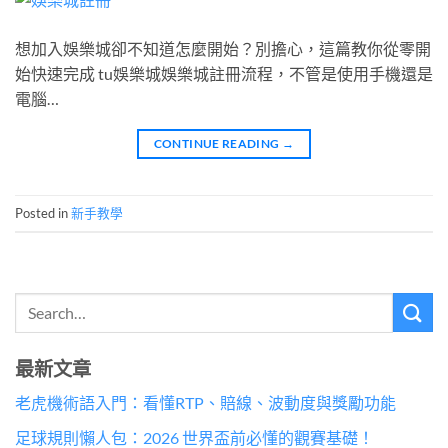
想加入娛樂城卻不知道怎麼開始？別擔心，這篇教你從零開
始快速完成 tu娛樂城娛樂城註冊流程，不管是使用手機還是
電腦…
CONTINUE READING
→
Posted in
新手教學
最新文章
老虎機術語入門：看懂RTP、賠線、波動度與獎勵功能
足球規則懶人包：2026 世界盃前必懂的觀賽基礎！