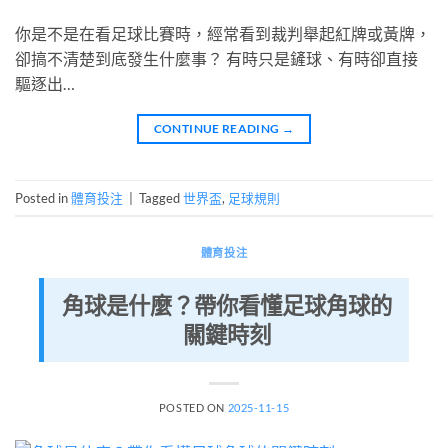
你是不是在看足球比賽時，經常看到裁判舉起紅牌或黃牌，
卻搞不清楚到底發生什麼事？ 有時只是鏟球、有時卻直接
驅逐出…
CONTINUE READING
→
Posted in
體育投注
|
Tagged
世界盃
,
足球規則
體育投注
角球是什麼？帶你看懂足球角球的
關鍵時刻
POSTED ON
2025-11-15