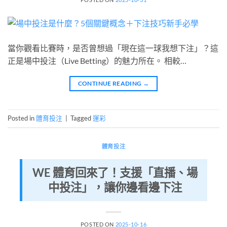
當你觀看比賽時，是否曾想過「現在這一球我想下注」？這
正是場中投注（Live Betting）的魅力所在。 相較…
CONTINUE READING
→
Posted in
體育投注
|
Tagged
運彩
體育投注
WE 體育回來了！支援「直播、場
中投注」，讓你邊看邊下注
POSTED ON
2025-10-16