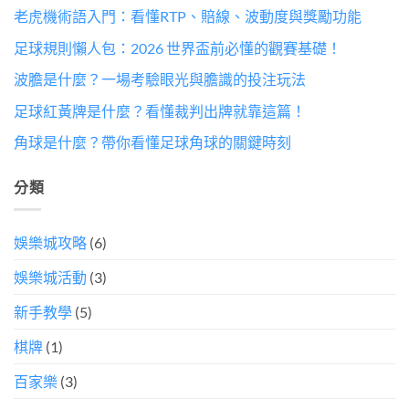
老虎機術語入門：看懂RTP、賠線、波動度與獎勵功能
足球規則懶人包：2026 世界盃前必懂的觀賽基礎！
波膽是什麼？一場考驗眼光與膽識的投注玩法
足球紅黃牌是什麼？看懂裁判出牌就靠這篇！
角球是什麼？帶你看懂足球角球的關鍵時刻
分類
娛樂城攻略
(6)
娛樂城活動
(3)
新手教學
(5)
棋牌
(1)
百家樂
(3)