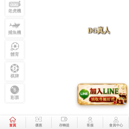
老虎機
DG真人
捕魚機
體育
棋牌
歐博真人
彩票
首頁
優惠
存轉提
客服
會員中心