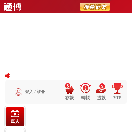
Slide 8 of 8
Previous
Next
登入 / 註冊
存款
轉帳
提款
VIP
真人